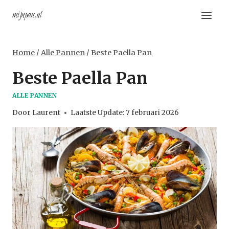
Doorgaan
mijnpan.nl
naar
inhoud
Home
/
Alle Pannen
/
Beste Paella Pan
Beste Paella Pan
ALLE PANNEN
Door
Laurent
Laatste Update:
7 februari 2026