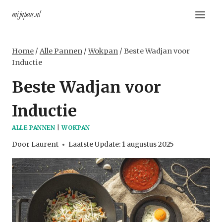
Doorgaan
mijnpan.nl
naar
inhoud
Home
/
Alle Pannen
/
Wokpan
/
Beste Wadjan voor
Inductie
Beste Wadjan voor
Inductie
ALLE PANNEN
|
WOKPAN
Door
Laurent
Laatste Update:
1 augustus 2025