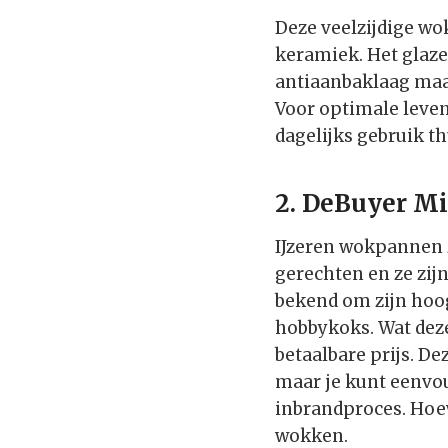
Deze veelzijdige wo
keramiek. Het glaze
antiaanbaklaag maak
Voor optimale leve
dagelijks gebruik th
2. DeBuyer M
IJzeren wokpannen z
gerechten en ze zij
bekend om zijn hoog
hobbykoks. Wat dez
betaalbare prijs. D
maar je kunt eenvou
inbrandproces. Hoewe
wokken.