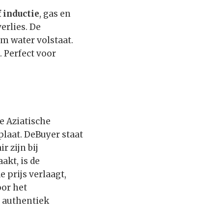
f inductie
, gas en
erlies. De
m water volstaat.
 Perfect voor
e Aziatische
plaat. DeBuyer staat
 zijn bij
kt, is de
 prijs verlaagt,
oor het
r authentiek