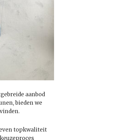
itgebreide aanbod
eunen, bieden we
 vinden.
even topkwaliteit
e keuzeproces