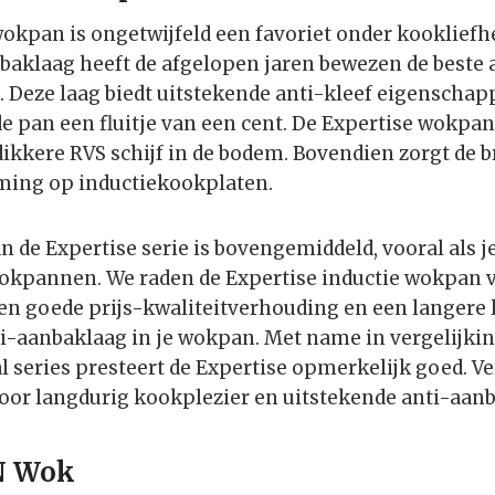
wokpan is ongetwijfeld een favoriet onder kooklief
baklaag heeft de afgelopen jaren bewezen de beste
n. Deze laag biedt uitstekende anti-kleef eigenscha
pan een fluitje van een cent. De Expertise wokpan 
 dikkere RVS schijf in de bodem. Bovendien zorgt de 
ming op inductiekookplaten.
n de Expertise serie is bovengemiddeld, vooral als 
kpannen. We raden de Expertise inductie wokpan va
en goede prijs-kwaliteitverhouding en een langere
ti-aanbaklaag in je wokpan. Met name in vergelij
l series presteert de Expertise opmerkelijk goed. Ve
oor langdurig kookplezier en uitstekende anti-aa
N Wok