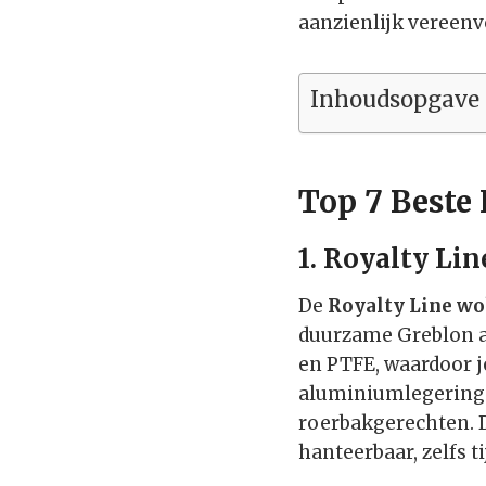
aanzienlijk vereenv
Inhoudsopgave
Top 7 Beste
1.
Royalty Li
De
Royalty Line w
duurzame Greblon a
en PTFE, waardoor 
aluminiumlegering z
roerbakgerechten. 
hanteerbaar, zelfs t