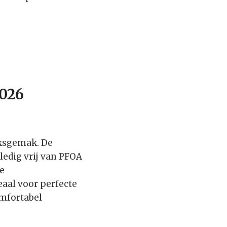
2026
ksgemak. De
edig vrij van PFOA
e
eaal voor perfecte
omfortabel