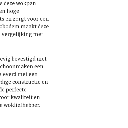
is deze wokpan
gen hoge
s en zorgt voor een
etobodem maakt deze
n vergelijking met
tevig bevestigd met
t schoonmaken een
eleverd met een
rdige constructie en
de perfecte
oor kwaliteit en
te wokliefhebber.