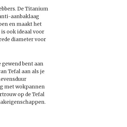
hebbers. De Titanium
 anti-aanbaklaag
ppen en maakt het
is ook ideaal voor
brede diameter voor
je gewend bent aan
n Tefal aan als je
 levensduur
king met wokpannen
rtrouw op de Tefal
nbakeigenschappen.