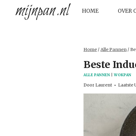
mijnpan.nl
Doorgaan
HOME
OVER 
naar
inhoud
Home
/
Alle Pannen
/
Be
Beste Ind
ALLE PANNEN
|
WOKPAN
Door
Laurent
Laatste 