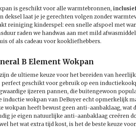
kpan is geschikt voor alle warmtebronnen,
inclusie
n deksel laat je je gerechten volgen zonder warmtev
t reiniging kinderspel: een snelle afspoel met war
nsduur raden we handwas aan met mild afwasmiddel.
uis of als cadeau voor kookliefhebbers.
ineral B Element Wokpan
ijn de ultieme keuze voor het bereiden van heerlijk
n perfect geschikt voor gebruik op een inductiekook
waardige ijzeren pannen, die buitengewoon populair
e inductie wokpan van DeBuyer echt opmerkelijk maa
eze wokpan heeft bewust geen anti-aanbaklaag, wat de
dig je eigen natuurlijke anti-aanbaklaag creëren d
l het wat extra tijd kost, is het de beste keuze voo