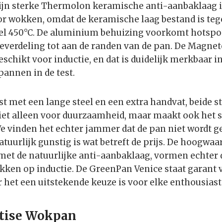
 zijn sterke Thermolon keramische anti-aanbaklaag 
or wokken, omdat de keramische laag bestand is te
el 450°C. De aluminium behuizing voorkomt hotspot
everdeling tot aan de randen van de pan. De Magn
schikt voor inductie, en dat is duidelijk merkbaar i
annen in de test.
st met een lange steel en een extra handvat, beide s
 niet alleen voor duurzaamheid, maar maakt ook he
e vinden het echter jammer dat de pan niet wordt g
atuurlijk gunstig is wat betreft de prijs. De hoogwaa
et de natuurlijke anti-aanbaklaag, vormen echter 
ken op inductie. De GreenPan Venice staat garant v
r het een uitstekende keuze is voor elke enthousias
rtise Wokpan