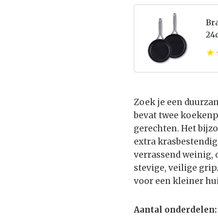
Br
24
– 
Ove
Zoek je een duurza
bevat twee koekenp
gerechten. Het bijz
extra krasbestendi
verrassend weinig, 
stevige, veilige gri
voor een kleiner h
Aantal onderdelen: