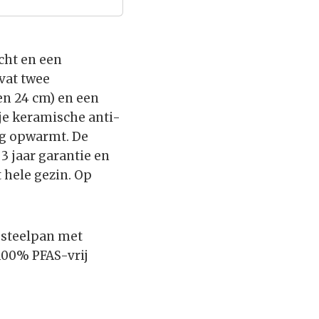
cht en een
evat twee
n 24 cm) en een
ije keramische anti-
ig opwarmt. De
3 jaar garantie en
t hele gezin. Op
 steelpan met
100% PFAS-vrij