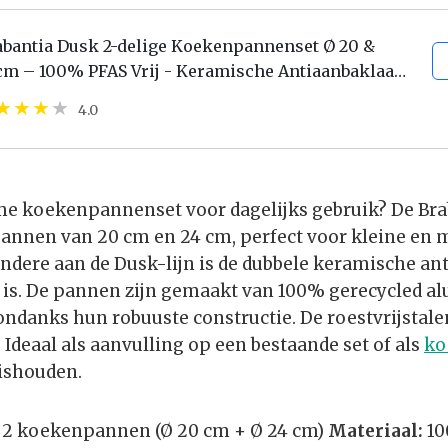
abantia Dusk 2-delige Koekenpannenset Ø 20 &
cm – 100% PFAS Vrij - Keramische Antiaanbaklaag
Inductie Koekenpannenset - Vaatwasser- en
4.0
nbestendig –...
me koekenpannenset voor dagelijks gebruik? De Bra
annen van 20 cm en 24 cm, perfect voor kleine en 
ondere aan de Dusk-lijn is de dubbele keramische an
g is. De pannen zijn gemaakt van 100% gerecycled 
ondanks hun robuuste constructie. De roestvrijstal
p. Ideaal als aanvulling op een bestaande set of als
ko
uishouden.
2 koekenpannen (Ø 20 cm + Ø 24 cm)
Materiaal:
10