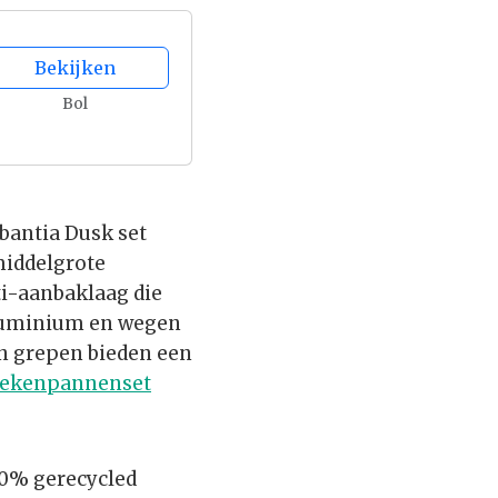
Bekijken
Bol
bantia Dusk set
middelgrote
ti-aanbaklaag die
aluminium en wegen
en grepen bieden een
ekenpannenset
0% gerecycled