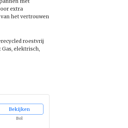
n pannen met
oor extra
n van het vertrouwen
recycled roestvrij
:
Gas, elektrisch,
Bekijken
Bol