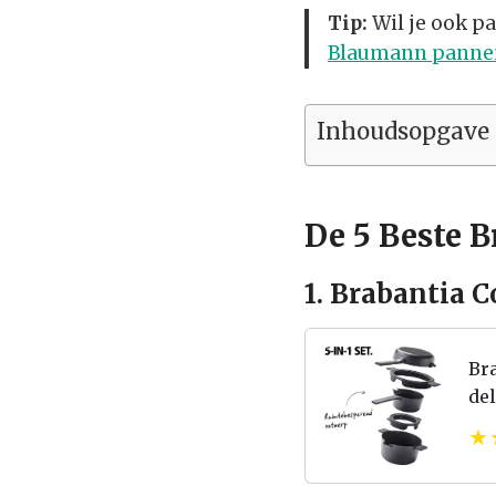
Tip:
Wil je ook p
Blaumann pannen
Inhoudsopgave
De 5 Beste 
1. Brabantia 
Bra
de
Ko
Sta