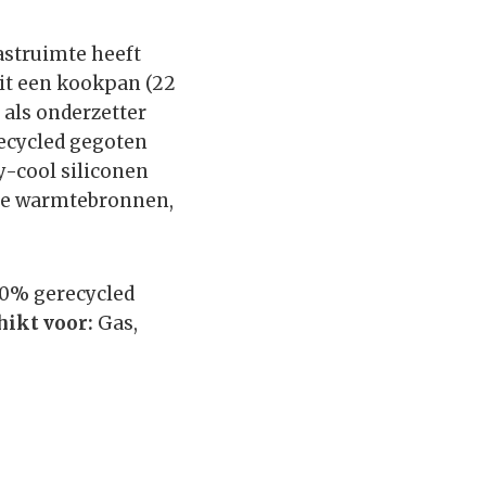
astruimte heeft
uit een kookpan (22
 als onderzetter
ecycled gegoten
y-cool siliconen
lle warmtebronnen,
0% gerecycled
hikt voor:
Gas,