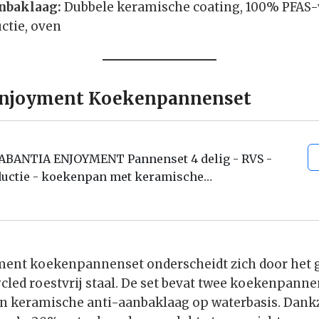
nbaklaag:
Dubbele keramische coating, 100% PFAS-
uctie, oven
 Enjoyment Koekenpannenset
ABANTIA ENJOYMENT Pannenset 4 delig - RVS -
ductie - koekenpan met keramische
iaanbaklaag - pfas vrij
ment koekenpannenset onderscheidt zich door het 
led roestvrij staal. De set bevat twee koekenpanne
n keramische anti-aanbaklaag op waterbasis. Dankz