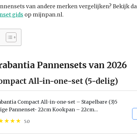
annensets van andere merken vergelijken? Bekijk d
set gids
op mijnpan.nl.
Brabantia Pannensets van 2026
Compact All-in-one-set (5-delig)
bantia Compact All-in-one-set – Stapelbare (3)5
lige Pannenset- 22cm Kookpan – 22cm
ekenpan- 16cm Steelpan- Trendy Design-
5.0
pelbaar - 100% PFAS-vrij...