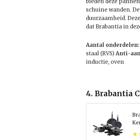
bieden deze pannen
schuine wanden. De 
duurzaamheid. Deze 
dat Brabantia in deze
Aantal onderdelen:
staal (RVS)
Anti-aa
inductie, oven
4. Brabantia 
Bra
Ker