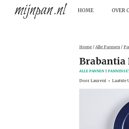
mijnpan.nl
Doorgaan
HOME
OVER 
naar
inhoud
Home
/
Alle Pannen
/
Pa
Brabantia
ALLE PANNEN
|
PANNENSE
Door
Laurent
Laatste 