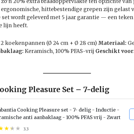
 zo’n 20% extra braadoppervlakte ten opzichte va
ergonomische, hittebestendige grepen zijn gelast v
set wordt geleverd met 5 jaar garantie — een teke
 lijn heeft.
2 koekenpannen (Ø 24 cm + Ø 28 cm)
Materiaal:
Ge
nbaklaag:
Keramisch, 100% PFAS-vrij
Geschikt voor
Cooking Pleasure Set – 7-delig
bantia Cooking Pleasure set - 7- delig - Inductie -
amische anti aanbaklaag - 100% PFAS vrij - Zwart
3.3