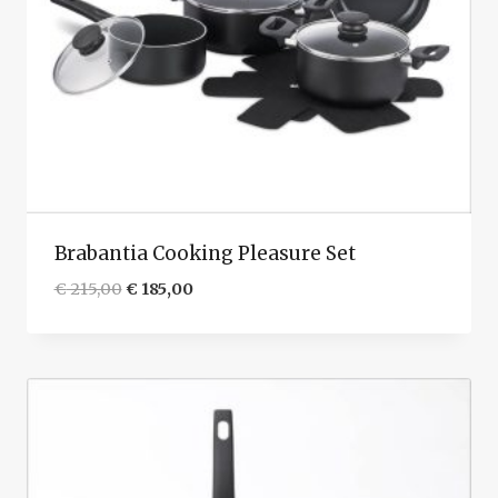
Brabantia Cooking Pleasure Set
Oorspronkelijke
Huidige
€
215,00
€
185,00
prijs
prijs
was:
is:
€ 215,00.
€ 185,00.