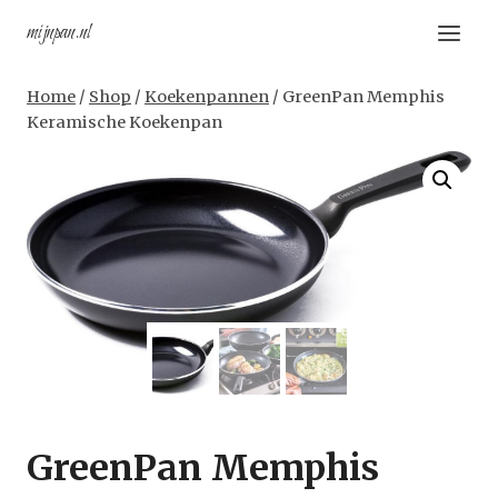
Doorgaan
mijnpan.nl
naar
inhoud
Home
/
Shop
/
Koekenpannen
/
GreenPan Memphis
Keramische Koekenpan
GreenPan Memphis