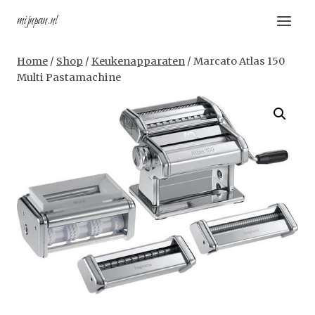
Doorgaan
mijnpan.nl
naar
inhoud
Home
/
Shop
/
Keukenapparaten
/
Marcato Atlas 150
Multi Pastamachine