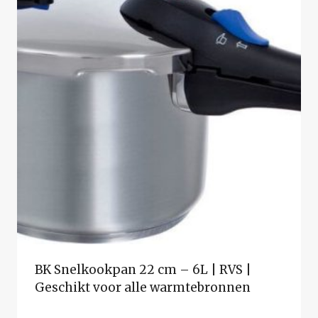
BK Snelkookpan 22 cm – 6L | RVS |
Geschikt voor alle warmtebronnen