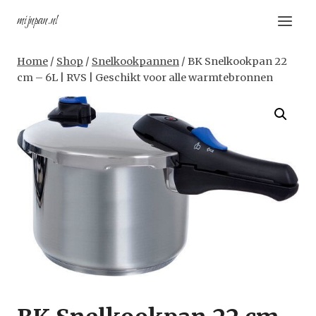
Doorgaan
mijnpan.nl
naar
inhoud
Home
/
Shop
/
Snelkookpannen
/
BK Snelkookpan 22
cm – 6L | RVS | Geschikt voor alle warmtebronnen