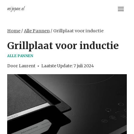
Doorgaan
mijnpan.nl
naar
inhoud
Home
/
Alle Pannen
/
Grillplaat voor inductie
Grillplaat voor inductie
ALLE PANNEN
Door
Laurent
Laatste Update:
7 juli 2024