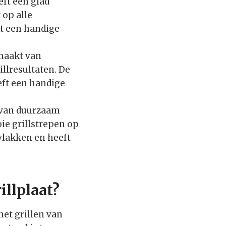
eft een glad
 op alle
ft een handige
emaakt van
llresultaten. De
eft een handige
t van duurzaam
ie grillstrepen op
rvlakken en heeft
illplaat?
het grillen van