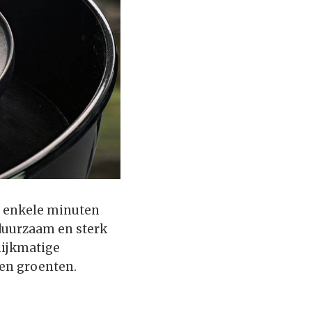
n enkele minuten
 duurzaam en sterk
lijkmatige
 en groenten.