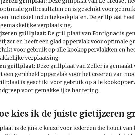
ijzeren grillplaat:
Deze grillplaat van Le Creuset he
ptimale grillresultaten en is geschikt voor gebruik
n, inclusief inductiekookplaten. De grillplaat hee
gemakkelijke verplaatsing.
jzeren grillplaat:
De grillplaat van Fontignac is g
tijzer en heeft een glad oppervlak voor optimale gri
eschikt voor gebruik op alle kookoppervlakken en he
kkelijke verplaatsing.
en grillplaat:
Deze grillplaat van Zeller is gemaak
eft een geribbeld oppervlak voor het creëren van moo
rillplaat is geschikt voor gebruik op alle kookoppe
ndgreep voor gemakkelijke hantering.
e kies ik de juiste gietijzeren gr
lplaat is de juiste keuze voor iedereen die houdt van 