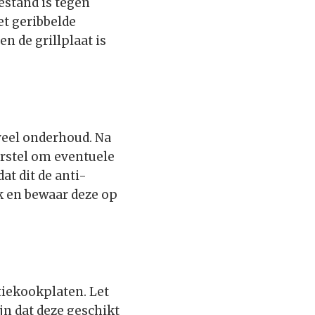
estand is tegen
t geribbelde
n de grillplaat is
 veel onderhoud. Na
orstel om eventuele
at dit de anti-
k en bewaar deze op
ctiekookplaten. Let
ijn dat deze geschikt