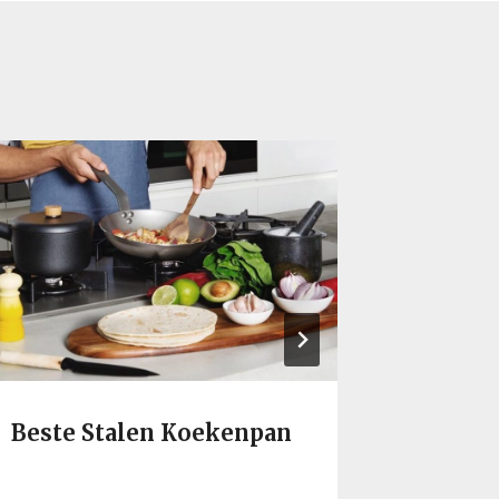
Beste Stalen Koekenpan
Beste 
Induct