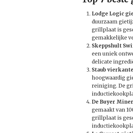
Lodge Logic gie
duurzaam gietij
grillplaat is g
gemakkelijke ve
Skeppshult Swin
een uniek ontwe
delicate ingredi
Staub vierkante
hoogwaardig gie
reiniging. De gr
inductiekookpla
De Buyer Minera
gemaakt van 100
grillplaat is ge
inductiekookpla