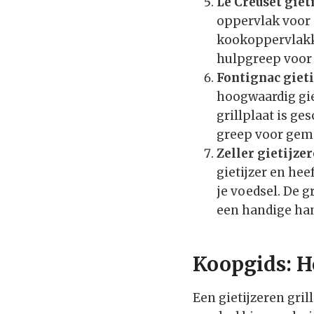
Le Creuset giet
oppervlak voor o
kookoppervlakke
hulpgreep voor 
Fontignac gieti
hoogwaardig gie
grillplaat is g
greep voor gema
Zeller gietijzer
gietijzer en he
je voedsel. De g
een handige ha
Koopgids: Ho
Een gietijzeren gril