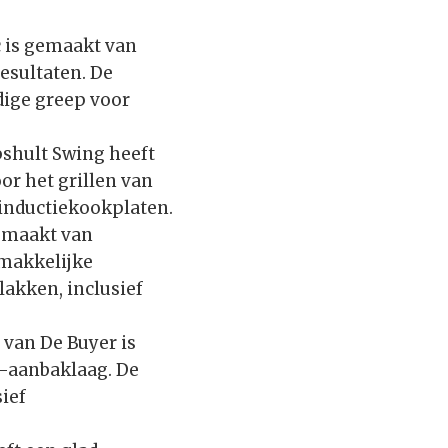
c is gemaakt van
esultaten. De
dige greep voor
pshult Swing heeft
r het grillen van
p inductiekookplaten.
gemaakt van
emakkelijke
lakken, inclusief
 van De Buyer is
i-aanbaklaag. De
sief