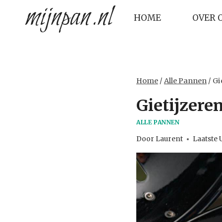
mijnpan.nl
Doorgaan
HOME
OVER 
naar
inhoud
Home
/
Alle Pannen
/
Gi
Gietijzeren
ALLE PANNEN
Door
Laurent
Laatste 