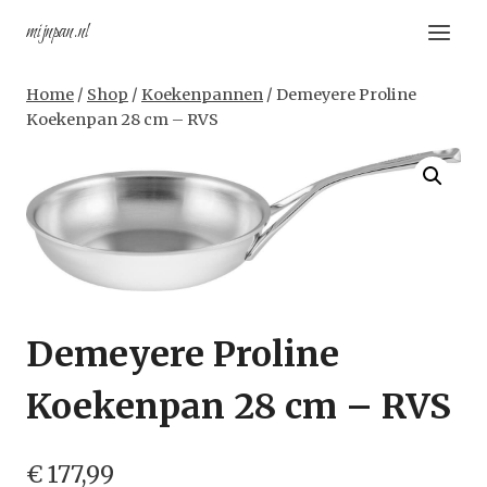
Doorgaan
mijnpan.nl
naar
inhoud
Home
/
Shop
/
Koekenpannen
/
Demeyere Proline
Koekenpan 28 cm – RVS
Demeyere Proline
Koekenpan 28 cm – RVS
€
177,99